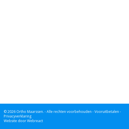
© 2026 Ortho Maarssen.
- Alle rechten voorbehouden -
Vooruitbetalen -
Privacyverklaring
Website door Webreact