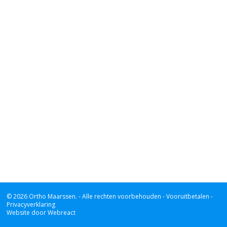
© 2026 Ortho Maarssen.
- Alle rechten voorbehouden -
Vooruitbetalen -
Privacyverklaring
Website door Webreact