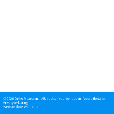
© 2026 Ortho Maarssen.
- Alle rechten voorbehouden -
Vooruitbetalen -
Privacyverklaring
Website door Webreact