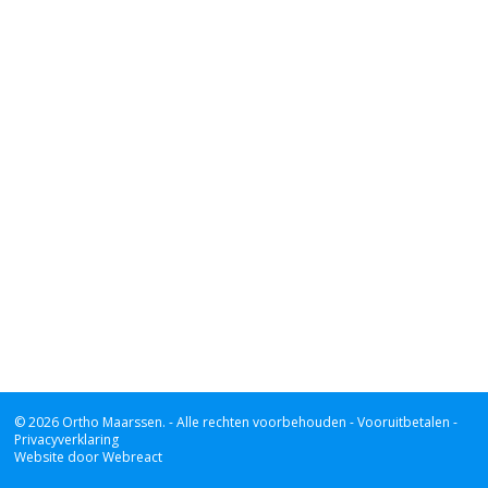
© 2026 Ortho Maarssen.
- Alle rechten voorbehouden -
Vooruitbetalen -
Privacyverklaring
Website door Webreact