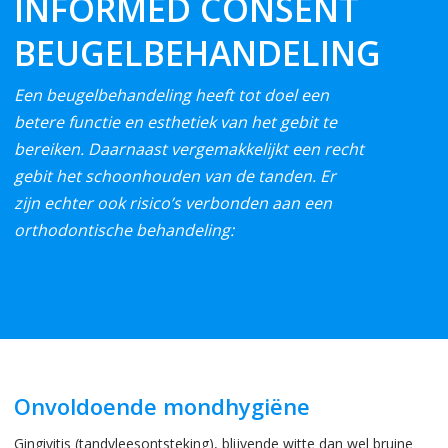
INFORMED CONSENT
BEUGELBEHANDELING
Een beugelbehandeling heeft tot doel een
betere functie en esthetiek van het gebit te
bereiken. Daarnaast vergemakkelijkt een recht
gebit het schoonhouden van de tanden. Er
zijn echter ook risico’s verbonden aan een
orthodontische behandeling:
Onvoldoende mondhygiëne
Gingivitis (tandvleesontsteking), blijvende witte dan wel bruine