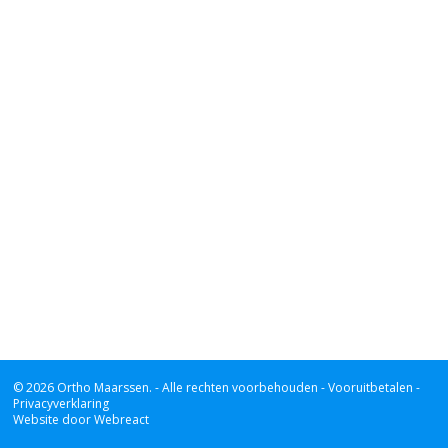
© 2026 Ortho Maarssen.
- Alle rechten voorbehouden -
Vooruitbetalen -
Privacyverklaring
Website door Webreact