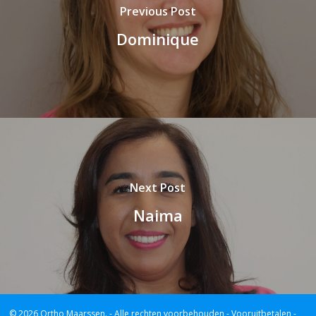
Previous Post
Dominique
Next Post
Naima
© 2026 Ortho Maarssen.
- Alle rechten voorbehouden -
Vooruitbetalen -